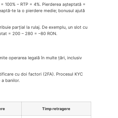
= 100% – RTP = 4%. Pierderea așteptată =
aptă-te la o pierdere medie; bonusul ajută
ibuie parțial la rulaj. De exemplu, un slot cu
eptat = 200 – 280 = –80 RON.
te operarea legală în multe țări, inclusiv
tificare cu doi factori (2FA). Procesul KYC
a banilor.
ere
Timp retragere