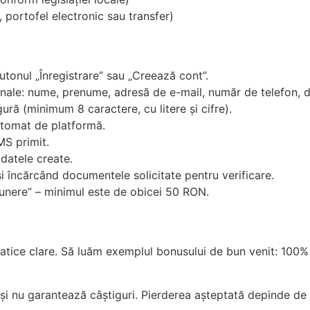
portofel electronic sau transfer)
butonul „Înregistrare” sau „Creează cont”.
ale: nume, prenume, adresă de e-mail, număr de telefon, da
ură (minimum 8 caractere, cu litere și cifre).
automat de platformă.
MS primit.
 datele create.
 încărcând documentele solicitate pentru verificare.
nere” – minimul este de obicei 50 RON.
atice clare. Să luăm exemplul bonusului de bun venit: 100%
și nu garantează câștiguri. Pierderea așteptată depinde de jo