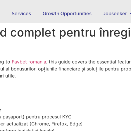
s
Services
Growth Opportunities
Jobseeker
d complet pentru înregi
ing to
Favbet romania
, this guide covers the essential feat
 al bonusurilor, opțiunile financiare și soluțiile pentru pro
i utile.
e
sau pașaport) pentru procesul KYC
ser actualizat (Chrome, Firefox, Edge)
onform legislației locale)