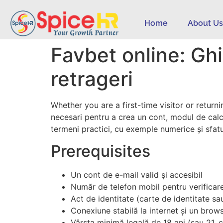
Home
About U
Favbet online: Ghi
retrageri
Whether you are a first-time visitor or return
necesari pentru a crea un cont, modul de calcul
termeni practici, cu exemple numerice și sfatur
Prerequisites
Un cont de e-mail valid și accesibil
Număr de telefon mobil pentru verificar
Act de identitate (carte de identitate 
Conexiune stabilă la internet și un brow
Vârsta minimă legală de 18 ani (sau 21, c