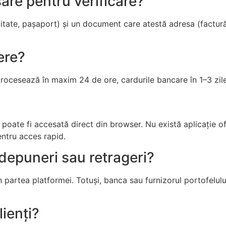
re pentru verificare?
titate, pașaport) și un document care atestă adresa (factură,
ere?
cesează în maxim 24 de ore, cardurile bancare în 1–3 zile, 
poate fi accesată direct din browser. Nu există aplicație ofi
ntru acces rapid.
depuneri sau retrageri?
n partea platformei. Totuși, banca sau furnizorul portofelulu
ienți?