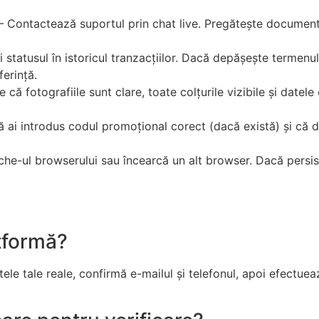
 Contactează suportul prin chat live. Pregătește documente
âi statusul în istoricul tranzacțiilor. Dacă depășește termen
ferință.
 că fotografiile sunt clare, toate colțurile vizibile și datel
 ai introdus codul promoțional corect (dacă există) și că 
he-ul browserului sau încearcă un alt browser. Dacă persi
tformă?
le tale reale, confirmă e-mailul și telefonul, apoi efectue