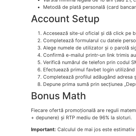
Metodă de plată personală (card bancar, 
Account Setup
Accesează site-ul oficial și dă click pe 
Completează formularul cu datele person
Alege numele de utilizator și o parolă sig
Confirmă e-mailul printr-un link trimis 
Verifică numărul de telefon prin codul S
Efectuează primul favbet login utilizând
Completează profilul adăugând adresa și
Depune prima sumă prin secțiunea „Depu
Bonus Math
Fiecare ofertă promoțională are reguli matem
+ depunere) și RTP mediu de 96% la sloturi.
Important:
Calculul de mai jos este estimativ 