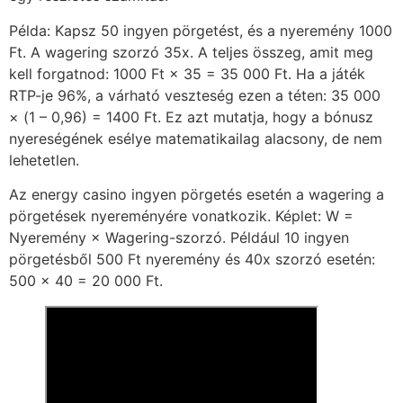
Példa: Kapsz 50 ingyen pörgetést, és a nyeremény 1000
Ft. A wagering szorzó 35x. A teljes összeg, amit meg
kell forgatnod: 1000 Ft × 35 = 35 000 Ft. Ha a játék
RTP-je 96%, a várható veszteség ezen a téten: 35 000
× (1 – 0,96) = 1400 Ft. Ez azt mutatja, hogy a bónusz
nyereségének esélye matematikailag alacsony, de nem
lehetetlen.
Az energy casino ingyen pörgetés esetén a wagering a
pörgetések nyereményére vonatkozik. Képlet: W =
Nyeremény × Wagering-szorzó. Például 10 ingyen
pörgetésből 500 Ft nyeremény és 40x szorzó esetén:
500 × 40 = 20 000 Ft.