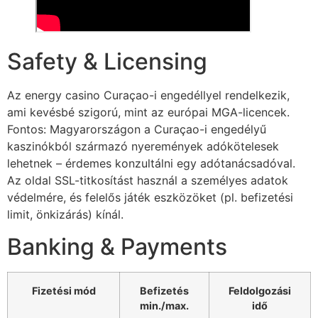
Safety & Licensing
Az energy casino Curaçao-i engedéllyel rendelkezik,
ami kevésbé szigorú, mint az európai MGA-licencek.
Fontos: Magyarországon a Curaçao-i engedélyű
kaszinókból származó nyeremények adókötelesek
lehetnek – érdemes konzultálni egy adótanácsadóval.
Az oldal SSL-titkosítást használ a személyes adatok
védelmére, és felelős játék eszközöket (pl. befizetési
limit, önkizárás) kínál.
Banking & Payments
Fizetési mód
Befizetés
Feldolgozási
min./max.
idő