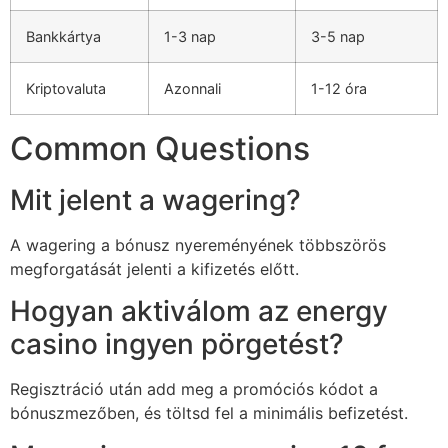
Bankkártya
1-3 nap
3-5 nap
Kriptovaluta
Azonnali
1-12 óra
Common Questions
Mit jelent a wagering?
A wagering a bónusz nyereményének többszörös
megforgatását jelenti a kifizetés előtt.
Hogyan aktiválom az energy
casino ingyen pörgetést?
Regisztráció után add meg a promóciós kódot a
bónuszmezőben, és töltsd fel a minimális befizetést.