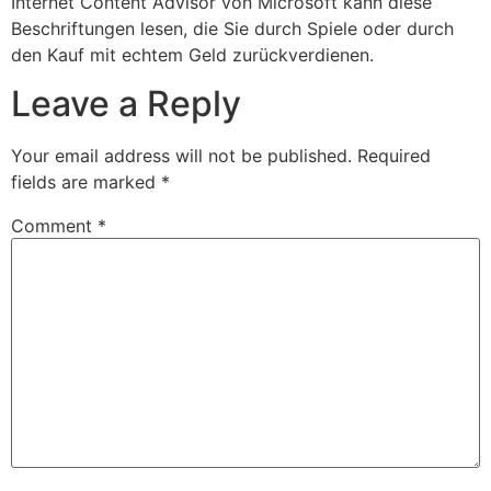
Internet Content Advisor von Microsoft kann diese
Beschriftungen lesen, die Sie durch Spiele oder durch
den Kauf mit echtem Geld zurückverdienen.
Leave a Reply
Your email address will not be published.
Required
fields are marked
*
Comment
*