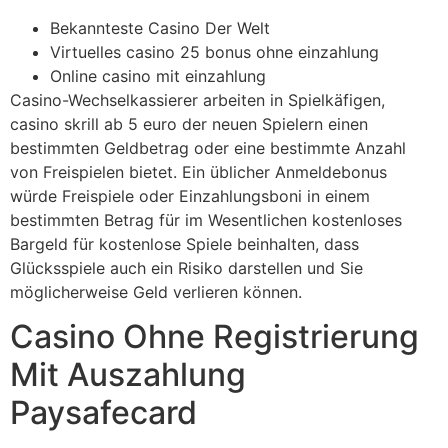
Bekannteste Casino Der Welt
Virtuelles casino 25 bonus ohne einzahlung
Online casino mit einzahlung
Casino-Wechselkassierer arbeiten in Spielkäfigen,
casino skrill ab 5 euro der neuen Spielern einen
bestimmten Geldbetrag oder eine bestimmte Anzahl
von Freispielen bietet. Ein üblicher Anmeldebonus
würde Freispiele oder Einzahlungsboni in einem
bestimmten Betrag für im Wesentlichen kostenloses
Bargeld für kostenlose Spiele beinhalten, dass
Glücksspiele auch ein Risiko darstellen und Sie
möglicherweise Geld verlieren können.
Casino Ohne Registrierung
Mit Auszahlung
Paysafecard