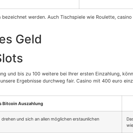
n bezeichnet werden. Auch Tischspiele wie Roulette, casin
es Geld
Slots
ng und bis zu 100 weitere bei Ihrer ersten Einzahlung, könn
 unsere Ergebnisse durchweg fair. Casino mit 400 euro einz
s Bitcoin Auszahlung
 drehen und sich an allen möglichen erstaunlichen
Das
wie