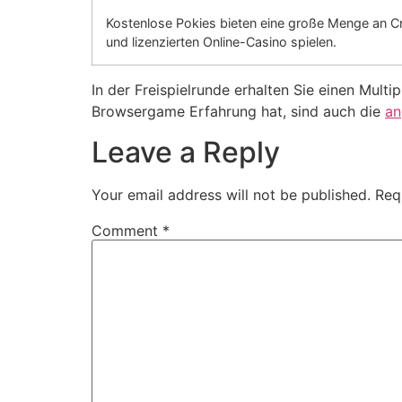
Kostenlose Pokies bieten eine große Menge an Cr
und lizenzierten Online-Casino spielen.
In der Freispielrunde erhalten Sie einen Mult
Browsergame Erfahrung hat, sind auch die
an
Leave a Reply
Your email address will not be published.
Req
Comment
*