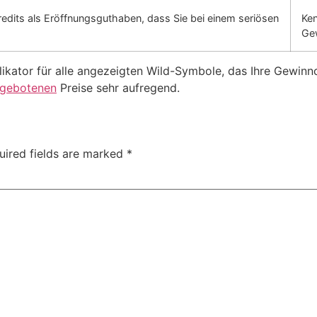
edits als Eröffnungsguthaben, dass Sie bei einem seriösen
Ken
Ge
iplikator für alle angezeigten Wild-Symbole, das Ihre Gewin
gebotenen
Preise sehr aufregend.
uired fields are marked
*