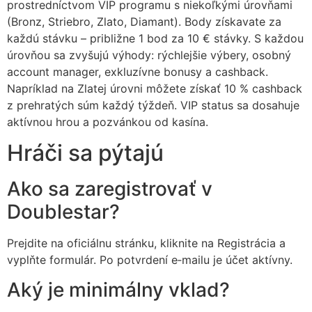
prostredníctvom VIP programu s niekoľkými úrovňami
(Bronz, Striebro, Zlato, Diamant). Body získavate za
každú stávku – približne 1 bod za 10 € stávky. S každou
úrovňou sa zvyšujú výhody: rýchlejšie výbery, osobný
account manager, exkluzívne bonusy a cashback.
Napríklad na Zlatej úrovni môžete získať 10 % cashback
z prehratých súm každý týždeň. VIP status sa dosahuje
aktívnou hrou a pozvánkou od kasína.
Hráči sa pýtajú
Ako sa zaregistrovať v
Doublestar?
Prejdite na oficiálnu stránku, kliknite na Registrácia a
vyplňte formulár. Po potvrdení e‑mailu je účet aktívny.
Aký je minimálny vklad?