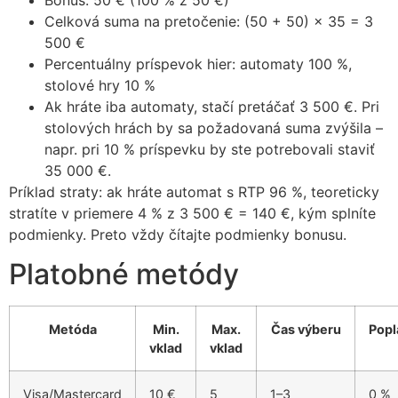
Celková suma na pretočenie: (50 + 50) × 35 = 3
500 €
Percentuálny príspevok hier: automaty 100 %,
stolové hry 10 %
Ak hráte iba automaty, stačí pretáčať 3 500 €. Pri
stolových hrách by sa požadovaná suma zvýšila –
napr. pri 10 % príspevku by ste potrebovali staviť
35 000 €.
Príklad straty: ak hráte automat s RTP 96 %, teoreticky
stratíte v priemere 4 % z 3 500 € = 140 €, kým splníte
podmienky. Preto vždy čítajte podmienky bonusu.
Platobné metódy
Metóda
Min.
Max.
Čas výberu
Popl
vklad
vklad
Visa/Mastercard
10 €
5
1–3
0 %