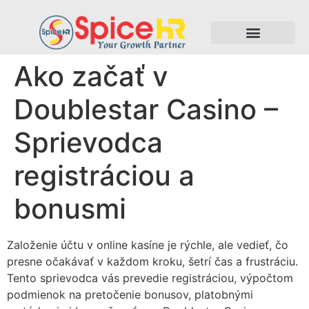
Ako začať v
Doublestar Casino –
Sprievodca
registráciou a
bonusmi
Založenie účtu v online kasíne je rýchle, ale vedieť, čo
presne očakávať v každom kroku, šetrí čas a frustráciu.
Tento sprievodca vás prevedie registráciou, výpočtom
podmienok na pretočenie bonusov, platobnými