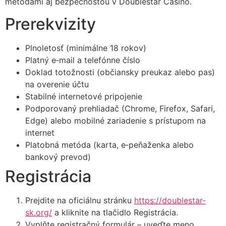
metódami aj bezpečnosťou v Doublestar Casino.
Prerekvizity
Plnoletosť (minimálne 18 rokov)
Platný e‑mail a telefónne číslo
Doklad totožnosti (občiansky preukaz alebo pas)
na overenie účtu
Stabilné internetové pripojenie
Podporovaný prehliadač (Chrome, Firefox, Safari,
Edge) alebo mobilné zariadenie s prístupom na
internet
Platobná metóda (karta, e‑peňaženka alebo
bankový prevod)
Registrácia
Prejdite na oficiálnu stránku
https://doublestar-
sk.org/
a kliknite na tlačidlo Registrácia.
Vyplňte registračný formulár – uveďte meno,