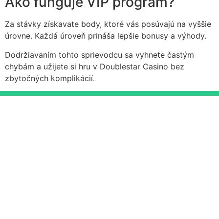
Ako funguje VIP program?
Za stávky získavate body, ktoré vás posúvajú na vyššie
úrovne. Každá úroveň prináša lepšie bonusy a výhody.
Dodržiavaním tohto sprievodcu sa vyhnete častým
chybám a užijete si hru v Doublestar Casino bez
zbytočných komplikácií.