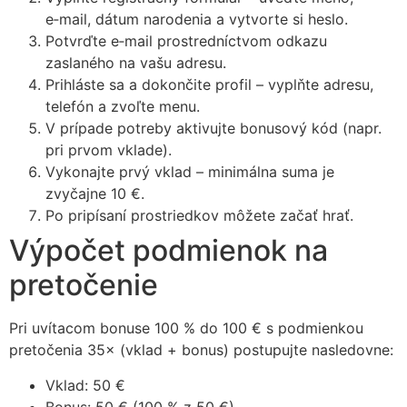
e‑mail, dátum narodenia a vytvorte si heslo.
Potvrďte e‑mail prostredníctvom odkazu
zaslaného na vašu adresu.
Prihláste sa a dokončite profil – vyplňte adresu,
telefón a zvoľte menu.
V prípade potreby aktivujte bonusový kód (napr.
pri prvom vklade).
Vykonajte prvý vklad – minimálna suma je
zvyčajne 10 €.
Po pripísaní prostriedkov môžete začať hrať.
Výpočet podmienok na
pretočenie
Pri uvítacom bonuse 100 % do 100 € s podmienkou
pretočenia 35× (vklad + bonus) postupujte nasledovne:
Vklad: 50 €
Bonus: 50 € (100 % z 50 €)