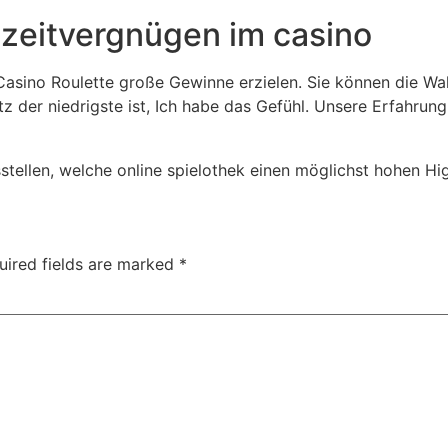
eizeitvergnügen im casino
Casino Roulette große Gewinne erzielen. Sie können die Wa
z der niedrigste ist, Ich habe das Gefühl. Unsere Erfahrun
stellen, welche online spielothek einen möglichst hohen Hi
uired fields are marked
*