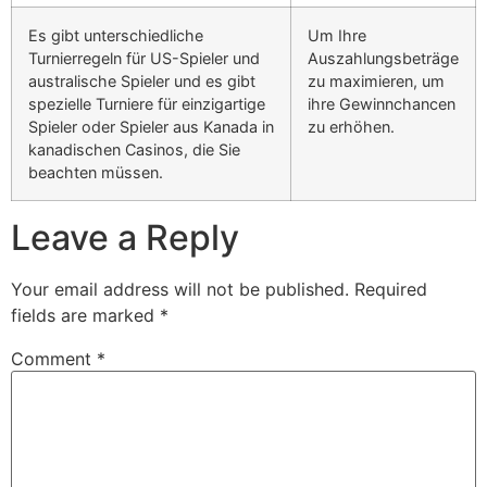
Es gibt unterschiedliche
Um Ihre
Turnierregeln für US-Spieler und
Auszahlungsbeträge
australische Spieler und es gibt
zu maximieren, um
spezielle Turniere für einzigartige
ihre Gewinnchancen
Spieler oder Spieler aus Kanada in
zu erhöhen.
kanadischen Casinos, die Sie
beachten müssen.
Leave a Reply
Your email address will not be published.
Required
fields are marked
*
Comment
*