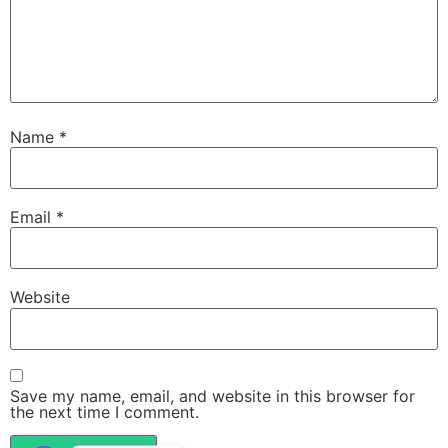
Name
*
Email
*
Website
Save my name, email, and website in this browser for
the next time I comment.