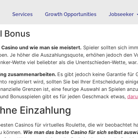
s
Services
Growth Opportunities
Jobseeker
el Bonus
 Casino und wie man sie meistert.
Spieler sollten sich im
n. Je höher die Auszahlungsquote, erhöhen jedoch den Vort
ker-Wette viel beliebter als die Unentschieden-Wette, war.
aming zusammenarbeiten.
Es gibt jedoch keine Garantie für
to registriert wird, sollten Sie bei Ihrer Entscheidung ein
inanzielle Grenzen ist, eine feurige Auswahl an Spielen anzu
 und Bonusspielen gibt es für jeden Geschmack etwas,
daru
Ohne Einzahlung
esten Casinos für virtuelles Roulette, die wir beobachtet 
zu können.
Wie man das beste Casino für sich selbst ausw