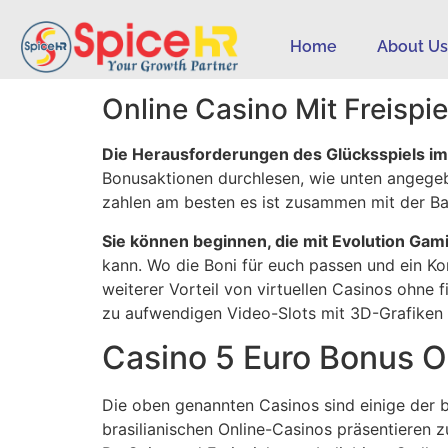
Home
About U
Online Casino Mit Freispi
Die Herausforderungen des Glücksspiels im
Bonusaktionen durchlesen, wie unten angegebe
zahlen am besten es ist zusammen mit der Ban
Sie können beginnen, die mit Evolution G
kann. Wo die Boni für euch passen und ein Kon
weiterer Vorteil von virtuellen Casinos ohne f
zu aufwendigen Video-Slots mit 3D-Grafiken
Casino 5 Euro Bonus 
Die oben genannten Casinos sind einige der b
brasilianischen Online-Casinos präsentieren 