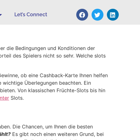
Let’s Connect
mer die Bedingungen und Konditionen der
eil des Spielers nicht so sehr. Welche slots
 Gewinne, ob eine Cashback-Karte Ihnen helfen
ige wichtige Überlegungen beachten. Ein
bieten. Von klassischen Früchte-Slots bis hin
nter
Slots.
haben. Die Chancen, um Ihnen die besten
ählt?
Es gibt noch einen weiteren Grund, bei